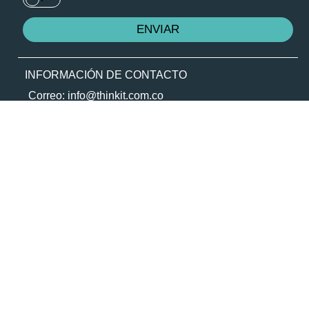
INFORMACIÓN DE CONTACTO
Correo: info@thinkit.com.co
(+57) 310 399 6082
Cra. 43ª # 23 – 73, Local 172.
Medellín, Colombia
CONTACTO TRANSPARENTE
© Copyright |2026 Todos los Derechos
Agencia digital en
reservados.
Medelín