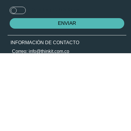
Términos y Condiciones
.
INFORMACIÓN DE CONTACTO
Correo: info@thinkit.com.co
(+57) 310 399 6082
Cra. 43ª # 23 – 73, Local 172.
Medellín, Colombia
CONTACTO TRANSPARENTE
© Copyright |2026 Todos los Derechos
Agencia digital en