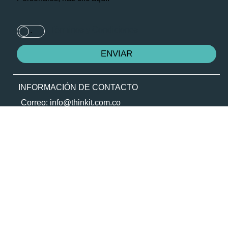
Términos y Condiciones
.
INFORMACIÓN DE CONTACTO
Correo: info@thinkit.com.co
(+57) 310 399 6082
Cra. 43ª # 23 – 73, Local 172.
Medellín, Colombia
CONTACTO TRANSPARENTE