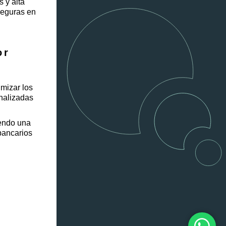
 y alta
seguras en
or
mizar los
onalizadas
iendo una
 bancarios