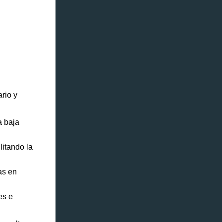
rio y
a baja
litando la
as en
es e