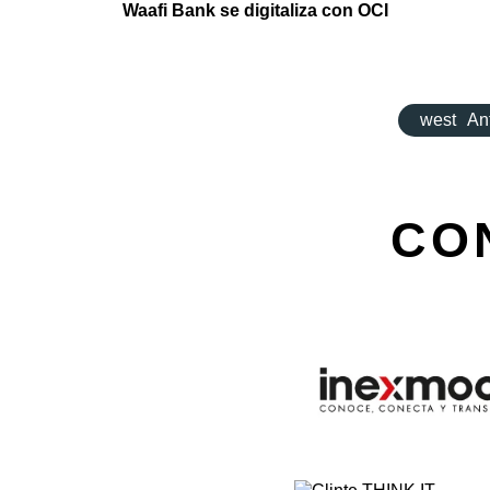
Waafi Bank se digitaliza con OCI
west
An
CO