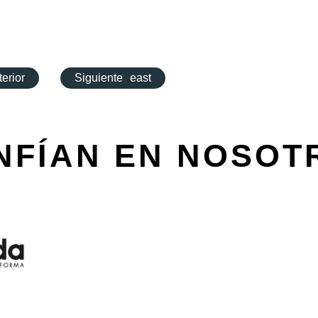
terior
Siguiente
east
NFÍAN EN NOSOT