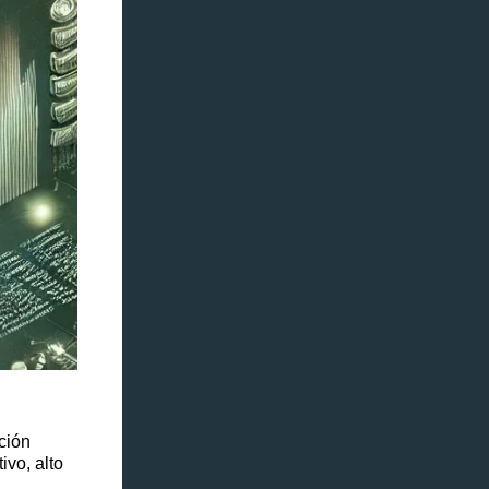
ción
ivo, alto