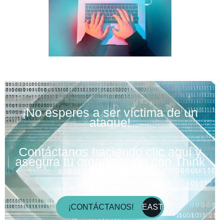
¡No esperes a ser víctima de un
ataque!
Contáctanos haciendo clic aquí y
asegura tu organización con Think
Secure.
¡CONTÁCTANOS!
EAST