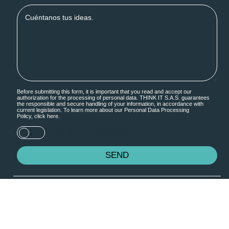
Before submitting this form, it is important that you read and accept our
authorization for the processing of personal data. THINK IT S.A.S. guarantees
the responsible and secure handling of your information, in accordance with
current legislation. To learn more about our Personal Data Processing
Policy,
click here.
Terms and Conditions
.
INFORMACIÓN DE CONTACTO
Mail: info@thinkit.com.co
(+57) 310 399 6082