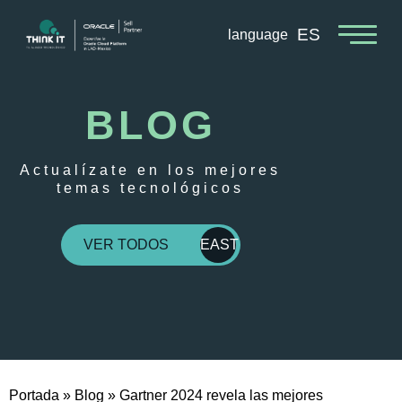
ES
language
BLOG
Actualízate en los mejores
temas tecnológicos
VER TODOS
EAST
Portada
»
Blog
»
Gartner 2024 revela las mejores